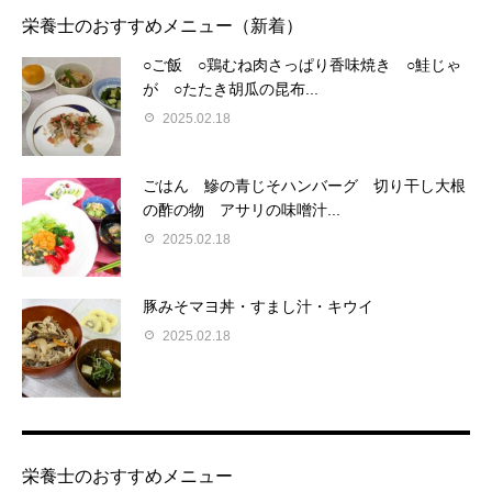
栄養士のおすすめメニュー（新着）
○ご飯 ○鶏むね肉さっぱり香味焼き ○鮭じゃ
が ○たたき胡瓜の昆布...
2025.02.18
ごはん 鰺の青じそハンバーグ 切り干し大根
の酢の物 アサリの味噌汁...
2025.02.18
豚みそマヨ丼・すまし汁・キウイ
2025.02.18
栄養士のおすすめメニュー