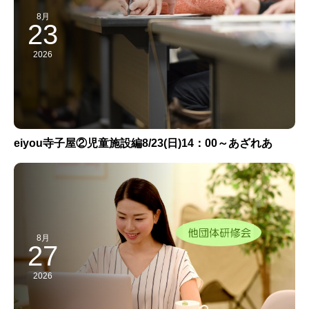
8月
23
2026
eiyou寺子屋②児童施設編8/23(日)14：00～あざれあ
8月
27
2026