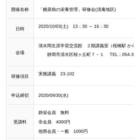
開催名称
「糖尿病の栄養管理」研修会(清庵地区)
2020/10/03(土) 13：30 ～ 16：30
日時
清水岡生涯学習交流館 ２階講義室（桜橋駅 から 
会場
静岡市清水区桜ヶ丘町７－１ TEL：054-354-1
実務講義
23-102
研修項目
申込締切
2020/09/30(水)
静栄会員 無料
受講料
非会員 4000円
他県会員・一般 1000円