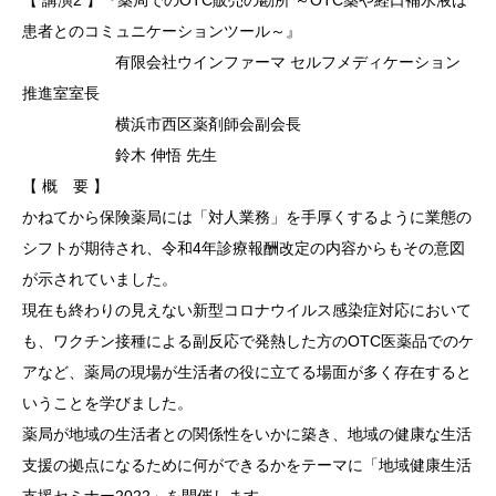
【 講演2 】『薬局でのOTC販売の勘所 ～OTC薬や経口補水液は
患者とのコミュニケーションツール～』
有限会社ウインファーマ セルフメディケーション
推進室室長
横浜市西区薬剤師会副会長
鈴木 伸悟 先生
【 概 要 】
かねてから保険薬局には「対人業務」を手厚くするように業態の
シフトが期待され、令和4年診療報酬改定の内容からもその意図
が示されていました。
現在も終わりの見えない新型コロナウイルス感染症対応において
も、ワクチン接種による副反応で発熱した方のOTC医薬品でのケ
アなど、薬局の現場が生活者の役に立てる場面が多く存在すると
いうことを学びました。
薬局が地域の生活者との関係性をいかに築き、地域の健康な生活
支援の拠点になるために何ができるかをテーマに「地域健康生活