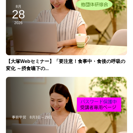
8月
28
2026
【大塚Webセミナー】「要注意！食事中・食後の呼吸の
変化 ～摂食嚥下の...
事前学習 8月3日～29日