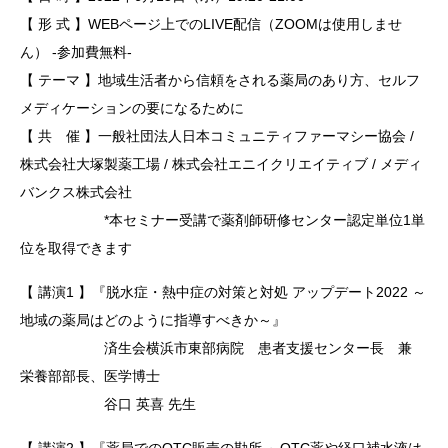
【 形 式 】WEBページ上でのLIVE配信（ZOOMは使用しませ
ん） -参加費無料-
【 テーマ 】地域生活者から信頼をされる薬局のあり方、セルフ
メディケーションの要になるために
【 共 催 】一般社団法人日本コミュニティファーマシー協会 /
株式会社大塚製薬工場 / 株式会社エニイクリエイティブ / メディ
バンクス株式会社
*本セミナー受講で薬剤師研修センター認定単位1単
位を取得できます
【 講演1 】『脱水症・熱中症の対策と対処 アップデート2022 ～
地域の薬局はどのように指導すべきか～』
済生会横浜市東部病院 患者支援センター長 兼
栄養部部長、医学博士
谷口 英喜 先生