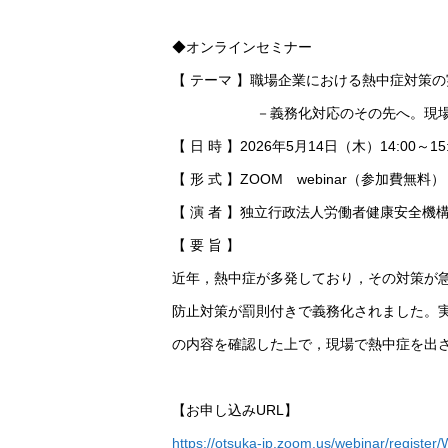
◆オンラインセミナー
【 テーマ 】職場企業における熱中症対策の
－義務化対応のその先へ。現場で熱
【 日 時 】2026年5月14日（木）14:00～15:
【 形 式 】ZOOM webinar（参加費無料）
【 演 者 】独立行政法人労働者健康安全機
【 要 旨 】
近年，熱中症が多発しており，その対策が
防止対策が罰則付きで義務化されました。
の内容を確認した上で，現場で熱中症を出
【お申し込みURL】
https://otsuka-jp.zoom.us/webinar/regis