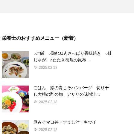
栄養士のおすすめメニュー（新着）
○ご飯 ○鶏むね肉さっぱり香味焼き ○鮭
じゃが ○たたき胡瓜の昆布...
2025.02.18
ごはん 鰺の青じそハンバーグ 切り干
し大根の酢の物 アサリの味噌汁...
2025.02.18
豚みそマヨ丼・すまし汁・キウイ
2025.02.18