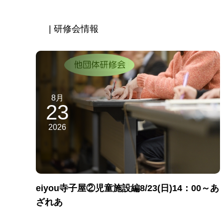
| 研修会情報
8月
23
2026
eiyou寺子屋②児童施設編8/23(日)14：00～あ
ざれあ