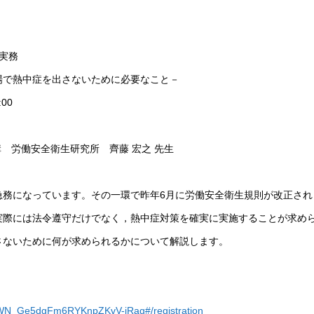
実務
中症を出さないために必要なこと－
00
構 労働安全衛生研究所 齊藤 宏之 先生
急務になっています。その一環で昨年6月に労働安全衛生規則が改正され
実際には法令遵守だけでなく，熱中症対策を確実に実施することが求め
さないために何が求められるかについて解説します。
ter/WN_Ge5dgFm6RYKnpZKvV-iRag#/registration