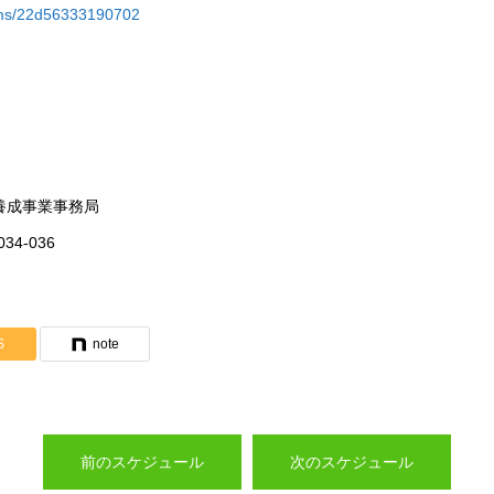
p/fms/22d56333190702
養成事業事務局
4-036
S
note
前のスケジュール
次のスケジュール