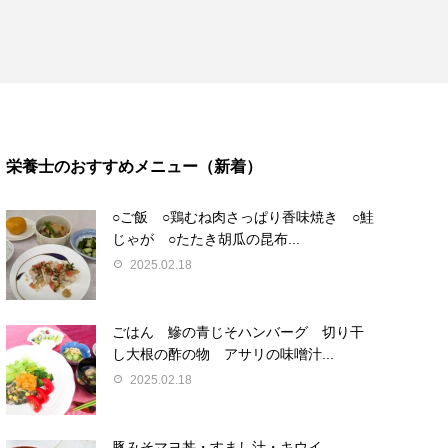
栄養士のおすすめメニュー（新着）
○ご飯 ○鶏むね肉さっぱり香味焼き ○鮭
じゃが ○たたき胡瓜の昆布...
2025.02.18
ごはん 鰺の青じそハンバーグ 切り干
し大根の酢の物 アサリの味噌汁...
2025.02.18
豚みそマヨ丼・すまし汁・キウイ