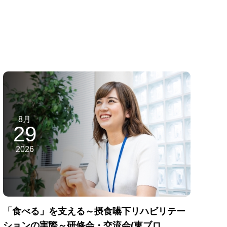
8月
29
2026
「食べる」を支える～摂食嚥下リハビリテー
ションの実際～研修会・交流会(東ブロ...