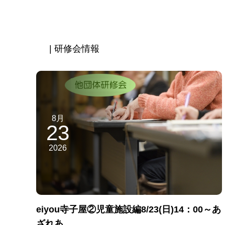
| 研修会情報
8月
23
2026
eiyou寺子屋②児童施設編8/23(日)14：00～あ
ざれあ