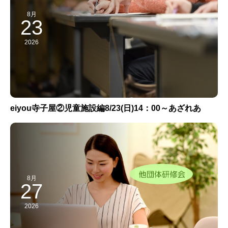
8月
23
2026
eiyou寺子屋②児童施設編8/23(日)14：00～あざれあ
8月
27
2026