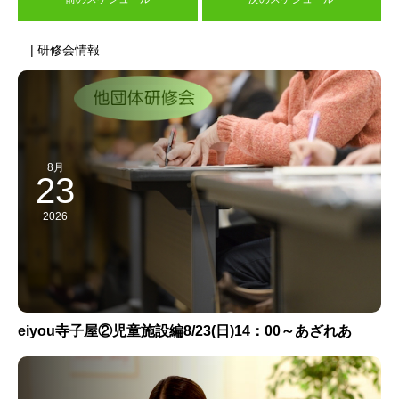
| 研修会情報
8月
23
2026
eiyou寺子屋②児童施設編8/23(日)14：00～あざれあ