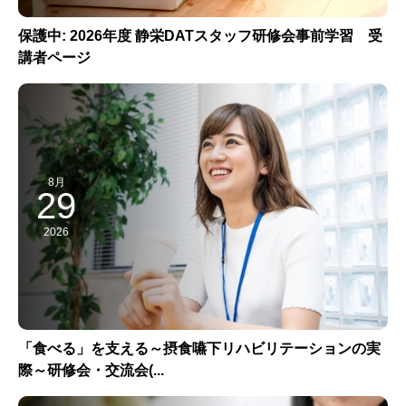
保護中: 2026年度 静栄DATスタッフ研修会事前学習 受
講者ページ
8月
29
2026
「食べる」を支える～摂食嚥下リハビリテーションの実
際～研修会・交流会(...