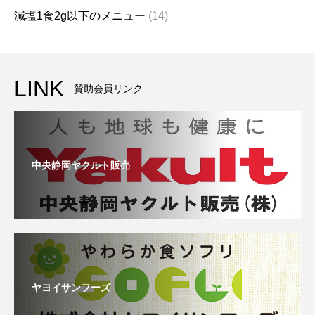
減塩1食2g以下のメニュー
(14)
LINK
賛助会員リンク
中央静岡ヤクルト販売
ヤヨイサンフーズ