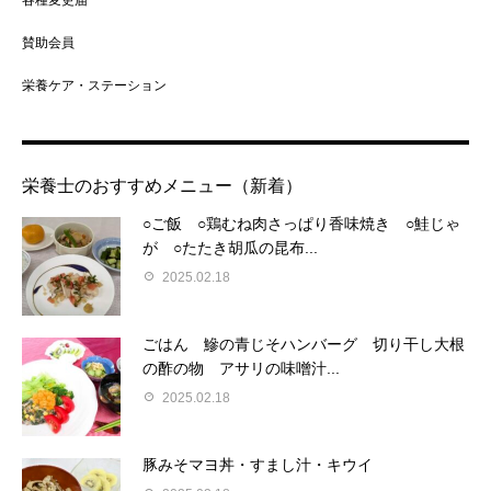
賛助会員
栄養ケア・ステーション
栄養士のおすすめメニュー（新着）
○ご飯 ○鶏むね肉さっぱり香味焼き ○鮭じゃ
が ○たたき胡瓜の昆布...
2025.02.18
ごはん 鰺の青じそハンバーグ 切り干し大根
の酢の物 アサリの味噌汁...
2025.02.18
豚みそマヨ丼・すまし汁・キウイ