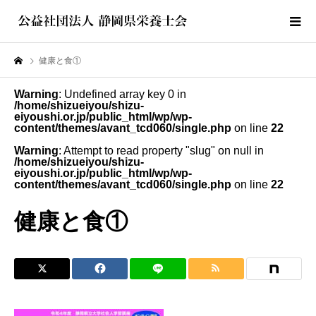
健康と食①
Warning
: Undefined array key 0 in
/home/shizueiyou/shizu-
eiyoushi.or.jp/public_html/wp/wp-
content/themes/avant_tcd060/single.php
on line
22
Warning
: Attempt to read property "slug" on null in
/home/shizueiyou/shizu-
eiyoushi.or.jp/public_html/wp/wp-
content/themes/avant_tcd060/single.php
on line
22
健康と食①