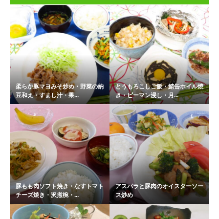
柔らか豚マヨみそ炒め・野菜の納
とうもろこしご飯・鯖缶ホイル焼
豆和え・すまし汁・果...
き・ピーマン浸し・月...
豚もも肉ソフト焼き・なすトマト
アスパラと豚肉のオイスターソー
チーズ焼き・沢煮椀・...
ス炒め