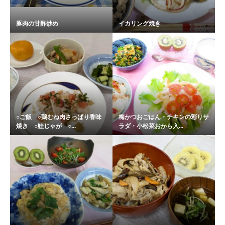
豚肉の甘酢炒め
イカリング焼き
○ご飯 ○鶏むね肉さっぱり香味
梅かつおごはん・チキンの彩りサ
焼き ○鮭じゃが ○...
ラダ・小松菜おから入...