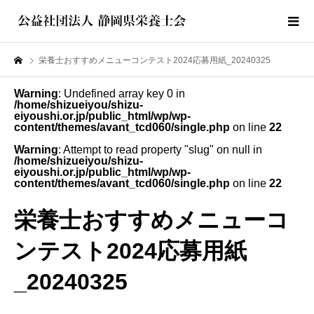
栄養士おすすめメニューコンテスト2024応募用紙_20240325
Warning
: Undefined array key 0 in
/home/shizueiyou/shizu-
eiyoushi.or.jp/public_html/wp/wp-
content/themes/avant_tcd060/single.php
on line
22
Warning
: Attempt to read property "slug" on null in
/home/shizueiyou/shizu-
eiyoushi.or.jp/public_html/wp/wp-
content/themes/avant_tcd060/single.php
on line
22
栄養士おすすめメニューコ
ンテスト2024応募用紙
_20240325