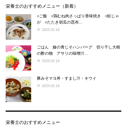
栄養士のおすすめメニュー（新着）
○ご飯 ○鶏むね肉さっぱり香味焼き ○鮭じゃ
が ○たたき胡瓜の昆布...
2025.02.18
ごはん 鰺の青じそハンバーグ 切り干し大根
の酢の物 アサリの味噌汁...
2025.02.18
豚みそマヨ丼・すまし汁・キウイ
2025.02.18
栄養士のおすすめメニュー