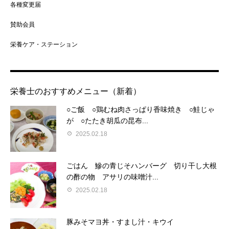
各種変更届
賛助会員
栄養ケア・ステーション
栄養士のおすすめメニュー（新着）
○ご飯 ○鶏むね肉さっぱり香味焼き ○鮭じゃ
が ○たたき胡瓜の昆布...
2025.02.18
ごはん 鰺の青じそハンバーグ 切り干し大根
の酢の物 アサリの味噌汁...
2025.02.18
豚みそマヨ丼・すまし汁・キウイ