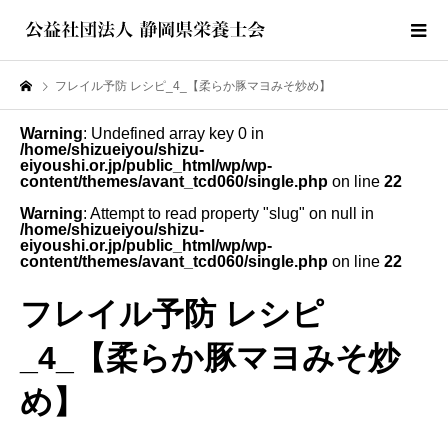
フレイル予防 レシピ_4_【柔らか豚マヨみそ炒め】
Warning
: Undefined array key 0 in
/home/shizueiyou/shizu-
eiyoushi.or.jp/public_html/wp/wp-
content/themes/avant_tcd060/single.php
on line
22
Warning
: Attempt to read property "slug" on null in
/home/shizueiyou/shizu-
eiyoushi.or.jp/public_html/wp/wp-
content/themes/avant_tcd060/single.php
on line
22
フレイル予防 レシピ
_4_【柔らか豚マヨみそ炒
め】