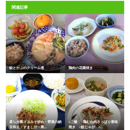
関連記事
鮭とかぶのクリーム煮
鶏肉の花園焼き
柔らか豚マヨみそ炒め・野菜の納
○ご飯 ○鶏むね肉さっぱり香味
豆和え・すまし汁・果...
焼き ○鮭じゃが ○...