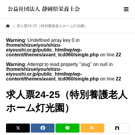
求人票24-25（特別養護老人ホーム灯光園）
Warning
: Undefined array key 0 in
/home/shizueiyou/shizu-
eiyoushi.or.jp/public_html/wp/wp-
content/themes/avant_tcd060/single.php
on line
22
Warning
: Attempt to read property "slug" on null in
/home/shizueiyou/shizu-
eiyoushi.or.jp/public_html/wp/wp-
content/themes/avant_tcd060/single.php
on line
22
求人票24-25（特別養護老人
ホーム灯光園）