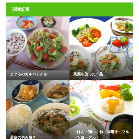
関連記事
まぐろのカルパッチョ
茶葉を使った一品
ごはん・鶏つくね・味噌汁・フル
若鶏の包み焼き
ーツヨーグルト