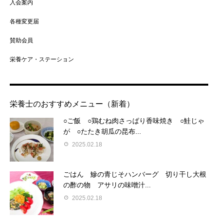
入会案内
各種変更届
賛助会員
栄養ケア・ステーション
栄養士のおすすめメニュー（新着）
○ご飯 ○鶏むね肉さっぱり香味焼き ○鮭じゃ
が ○たたき胡瓜の昆布...
2025.02.18
ごはん 鰺の青じそハンバーグ 切り干し大根
の酢の物 アサリの味噌汁...
2025.02.18