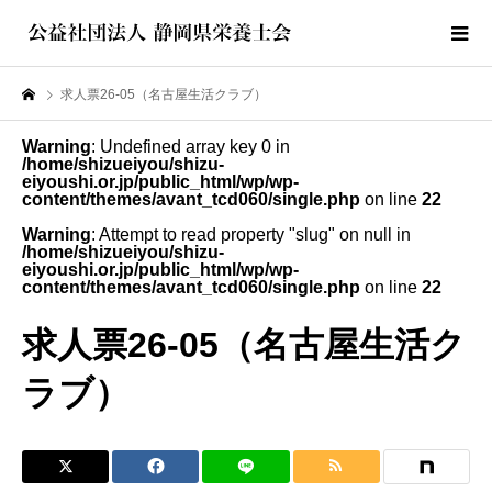
求人票26-05（名古屋生活クラブ）
Warning
: Undefined array key 0 in
/home/shizueiyou/shizu-
eiyoushi.or.jp/public_html/wp/wp-
content/themes/avant_tcd060/single.php
on line
22
Warning
: Attempt to read property "slug" on null in
/home/shizueiyou/shizu-
eiyoushi.or.jp/public_html/wp/wp-
content/themes/avant_tcd060/single.php
on line
22
求人票26-05（名古屋生活ク
ラブ）