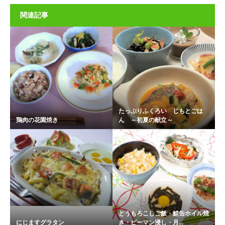
関連記事
たっぷりふくろい じもとごは
鶏肉の花園焼き
ん ～初夏の献立～
とうもろこしご飯・鯖缶ホイル焼
にじますグラタン
き・ピーマン浸し・月...