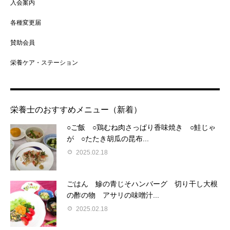
入会案内
各種変更届
賛助会員
栄養ケア・ステーション
栄養士のおすすめメニュー（新着）
○ご飯 ○鶏むね肉さっぱり香味焼き ○鮭じゃ
が ○たたき胡瓜の昆布...
2025.02.18
ごはん 鰺の青じそハンバーグ 切り干し大根
の酢の物 アサリの味噌汁...
2025.02.18