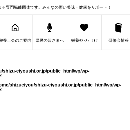
なる専門職能団体です。みんなの願い美味・健康をサポート！
栄養士会のご案内
県民の皆さまへ
栄養ｹｱ･ｽﾃｰｼｮﾝ
研修会情報
/shizu-eiyoushi.or.jp/public_html/wp/wp-
2
ome/shizueiyou/shizu-eiyoushi.or.jp/public_html/wp/wp-
2