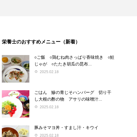
栄養士のおすすめメニュー（新着）
○ご飯 ○鶏むね肉さっぱり香味焼き ○鮭
じゃが ○たたき胡瓜の昆布...
2025.02.18
ごはん 鰺の青じそハンバーグ 切り干
し大根の酢の物 アサリの味噌汁...
2025.02.18
豚みそマヨ丼・すまし汁・キウイ
2025.02.18