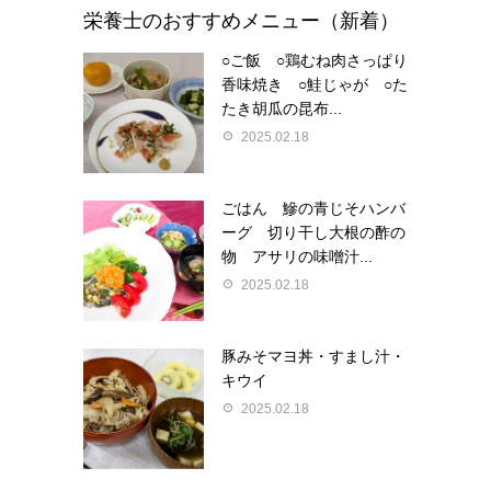
栄養士のおすすめメニュー（新着）
○ご飯 ○鶏むね肉さっぱり
香味焼き ○鮭じゃが ○た
たき胡瓜の昆布...
2025.02.18
ごはん 鰺の青じそハンバ
ーグ 切り干し大根の酢の
物 アサリの味噌汁...
2025.02.18
豚みそマヨ丼・すまし汁・
キウイ
2025.02.18