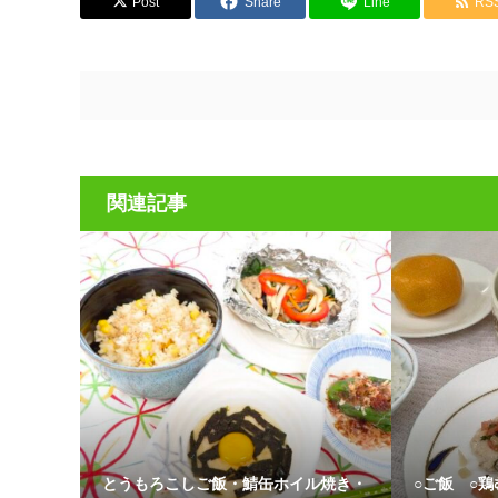
Post
Share
Line
RS
関連記事
とうもろこしご飯・鯖缶ホイル焼き・
○ご飯 ○