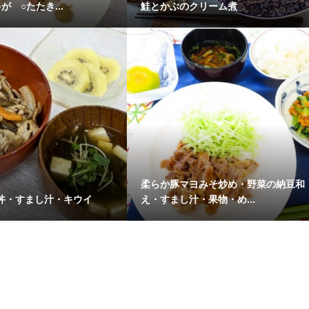
が ○たたき...
鮭とかぶのクリーム煮
柔らか豚マヨみそ炒め・野菜の納豆和
丼・すまし汁・キウイ
え・すまし汁・果物・め...