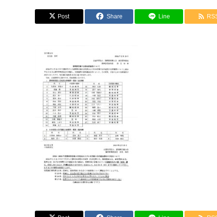
Post
Share
Line
RS