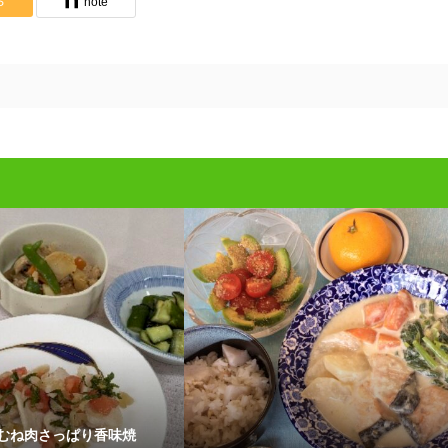
S
note
鶏むね肉さっぱり香味焼