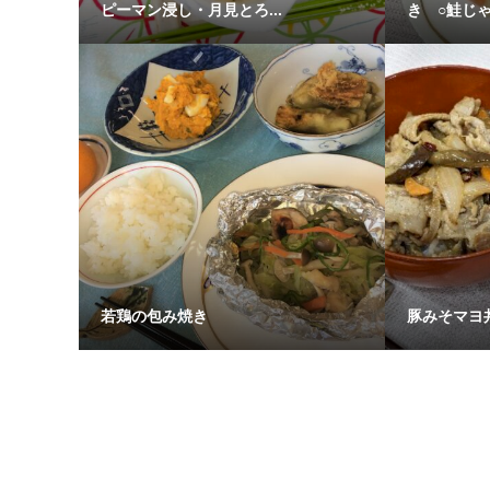
ピーマン浸し・月見とろ...
き ○鮭じゃ
若鶏の包み焼き
豚みそマヨ