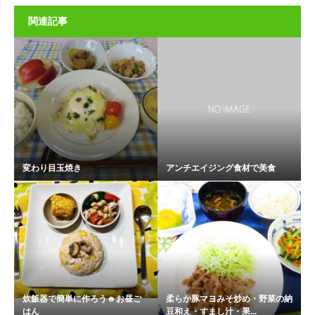
関連記事
変わり目玉焼き
アンチエイジング食材で美食
炊飯器で簡単に作ろう☻お昼ご
柔らか豚マヨみそ炒め・野菜の納
はん
豆和え・すまし汁・果...