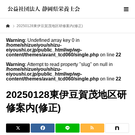
20250128東伊豆賀茂地区研修案内(修正)
Warning
: Undefined array key 0 in
/home/shizueiyou/shizu-
eiyoushi.or.jp/public_html/wp/wp-
content/themes/avant_tcd060/single.php
on line
22
Warning
: Attempt to read property "slug" on null in
/home/shizueiyou/shizu-
eiyoushi.or.jp/public_html/wp/wp-
content/themes/avant_tcd060/single.php
on line
22
20250128東伊豆賀茂地区研
修案内(修正)