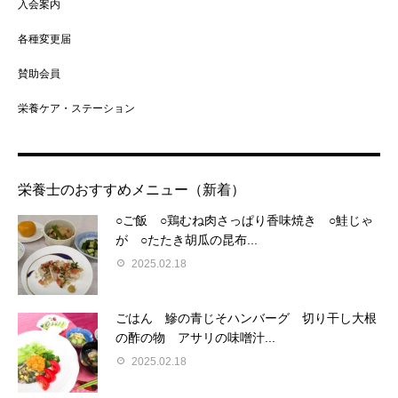
入会案内
各種変更届
賛助会員
栄養ケア・ステーション
栄養士のおすすめメニュー（新着）
○ご飯 ○鶏むね肉さっぱり香味焼き ○鮭じゃ
が ○たたき胡瓜の昆布...
2025.02.18
ごはん 鰺の青じそハンバーグ 切り干し大根
の酢の物 アサリの味噌汁...
2025.02.18