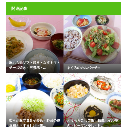
関連記事
豚もも肉ソフト焼き・なすトマト
チーズ焼き・沢煮椀・...
まぐろのカルパッチョ
柔らか豚マヨみそ炒め・野菜の納
とうもろこしご飯・鯖缶ホイル焼
豆和え・すまし汁・果...
き・ピーマン浸し・月...