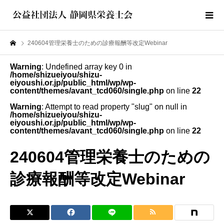
240604管理栄養士のための診療報酬等改定Webinar
Warning
: Undefined array key 0 in
/home/shizueiyou/shizu-
eiyoushi.or.jp/public_html/wp/wp-
content/themes/avant_tcd060/single.php
on line
22
Warning
: Attempt to read property "slug" on null in
/home/shizueiyou/shizu-
eiyoushi.or.jp/public_html/wp/wp-
content/themes/avant_tcd060/single.php
on line
22
240604管理栄養士のための
診療報酬等改定Webinar