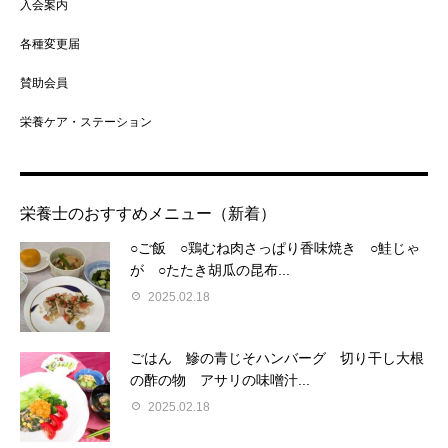
入会案内
各種変更届
賛助会員
栄養ケア・ステーション
栄養士のおすすめメニュー（新着）
○ご飯 ○鶏むね肉さっぱり香味焼き ○鮭じゃ
が ○たたき胡瓜の昆布...
2025.02.18
ごはん 鰺の青じそハンバーグ 切り干し大根
の酢の物 アサリの味噌汁...
2025.02.18