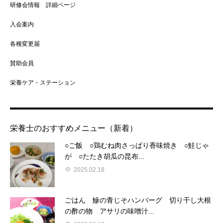
研修会情報 詳細ページ
入会案内
各種変更届
賛助会員
栄養ケア・ステーション
栄養士のおすすめメニュー（新着）
○ご飯 ○鶏むね肉さっぱり香味焼き ○鮭じゃ
が ○たたき胡瓜の昆布...
2025.02.18
ごはん 鰺の青じそハンバーグ 切り干し大根
の酢の物 アサリの味噌汁...