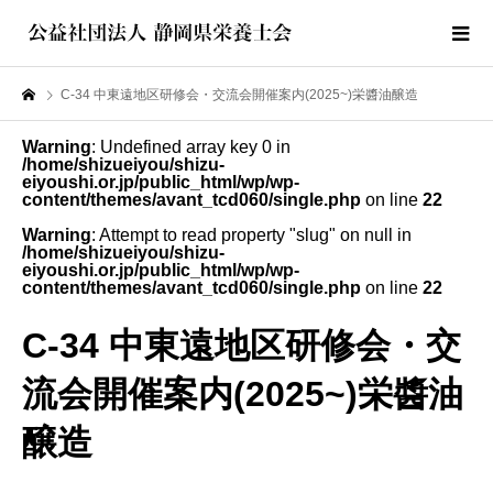
C-34 中東遠地区研修会・交流会開催案内(2025~)栄醬油醸造
Warning
: Undefined array key 0 in
/home/shizueiyou/shizu-
eiyoushi.or.jp/public_html/wp/wp-
content/themes/avant_tcd060/single.php
on line
22
Warning
: Attempt to read property "slug" on null in
/home/shizueiyou/shizu-
eiyoushi.or.jp/public_html/wp/wp-
content/themes/avant_tcd060/single.php
on line
22
C-34 中東遠地区研修会・交
流会開催案内(2025~)栄醬油
醸造