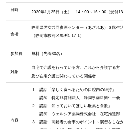
日時
2020年
1
月
25
日（土）
14
：
00
～
16
：
00
（受付
13
：
静岡県男女共同参画センター（あざれあ）３階生活関
会場
（静岡市駿河区馬渕1-17-1）
参加費
無料（先着
30
名）
自宅で介護を行っている方、これから介護する方
対象
及び在宅介護に関わっている関係者
１ 講話「楽しく食べるための口腔内の維持」
講師 特定非営利法人 静岡県歯科衛生士会 矢
２ 講話「知っておいてほしい服薬と食欲」
講師 ウェルシア薬局株式会社 在宅推進部 薬剤
内容
３ 講話「高齢者の食事のポイント～演習をしながら