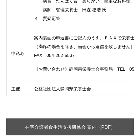
演習「たんぱく質・柔らかい・簡単なお料理」
講師 管理栄養士 田森 稔浩 氏
４ 質疑応答
案内裏面の申込書にご記入のうえ、ＦＡＸで栄養士会
（満席の場合を除き、当会から返信を致しません）
申込み
FAX 054-282-5537
《お問い合わせ》
静岡県栄養士会事務局
TEL 054
主催
公益社団法人静岡県栄養士会
在宅介護者食生活支援研修会 案内（PDF）