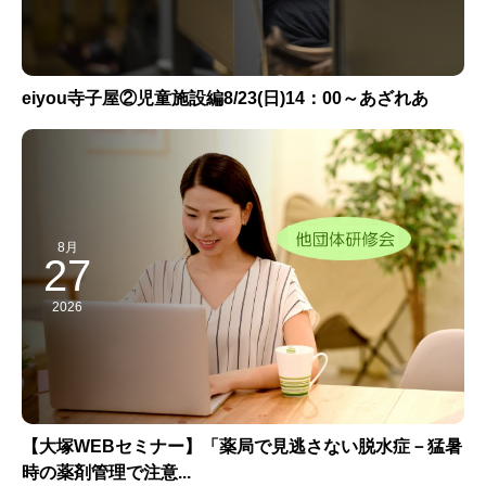
eiyou寺子屋②児童施設編8/23(日)14：00～あざれあ
8月
27
2026
【大塚WEBセミナー】「薬局で見逃さない脱水症－猛暑
時の薬剤管理で注意...