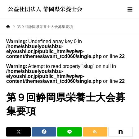
第９回静岡県栄養士大会募集要項
Warning
: Undefined array key 0 in
/home/shizueiyou/shizu-
eiyoushi.or.jp/public_html/wp/wp-
content/themes/avant_tcd060/single.php
on line
22
Warning
: Attempt to read property "slug" on null in
/home/shizueiyou/shizu-
eiyoushi.or.jp/public_html/wp/wp-
content/themes/avant_tcd060/single.php
on line
22
第９回静岡県栄養士大会募
集要項