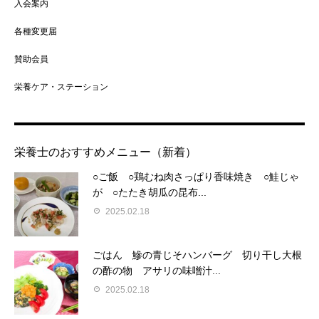
入会案内
各種変更届
賛助会員
栄養ケア・ステーション
栄養士のおすすめメニュー（新着）
○ご飯 ○鶏むね肉さっぱり香味焼き ○鮭じゃ
が ○たたき胡瓜の昆布...
2025.02.18
ごはん 鰺の青じそハンバーグ 切り干し大根
の酢の物 アサリの味噌汁...
2025.02.18