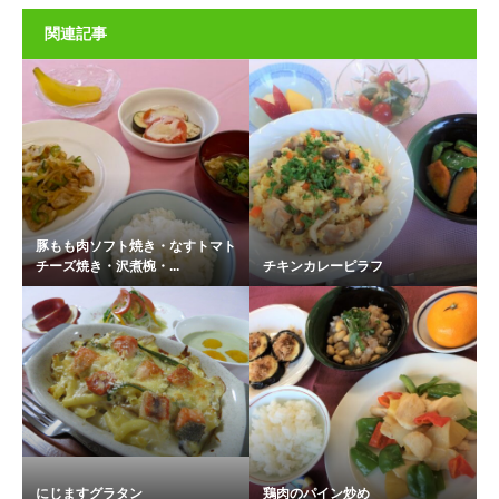
関連記事
豚もも肉ソフト焼き・なすトマト
チーズ焼き・沢煮椀・...
チキンカレーピラフ
にじますグラタン
鶏肉のパイン炒め