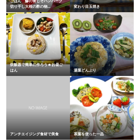
ごはん 鰺の青じそハンバーグ
切り干し大根の酢の物...
変わり目玉焼き
炊飯器で簡単に作ろう☻お昼ご
はん
湯葉どんぶり
アンチエイジング食材で美食
茶葉を使った一品