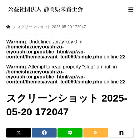
スクリーンショット 2025-05-20 172047
Warning
: Undefined array key 0 in
/home/shizueiyou/shizu-
eiyoushi.or.jp/public_html/wp/wp-
content/themes/avant_tcd060/single.php
on line
22
Warning
: Attempt to read property "slug" on null in
/home/shizueiyou/shizu-
eiyoushi.or.jp/public_html/wp/wp-
content/themes/avant_tcd060/single.php
on line
22
スクリーンショット 2025-
05-20 172047