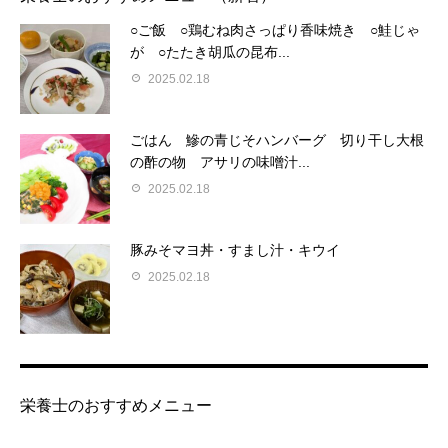
○ご飯 ○鶏むね肉さっぱり香味焼き ○鮭じゃ
が ○たたき胡瓜の昆布...
2025.02.18
ごはん 鰺の青じそハンバーグ 切り干し大根
の酢の物 アサリの味噌汁...
2025.02.18
豚みそマヨ丼・すまし汁・キウイ
2025.02.18
栄養士のおすすめメニュー