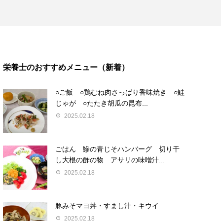
栄養士のおすすめメニュー（新着）
○ご飯 ○鶏むね肉さっぱり香味焼き ○鮭
じゃが ○たたき胡瓜の昆布...
2025.02.18
ごはん 鰺の青じそハンバーグ 切り干
し大根の酢の物 アサリの味噌汁...
2025.02.18
豚みそマヨ丼・すまし汁・キウイ
2025.02.18