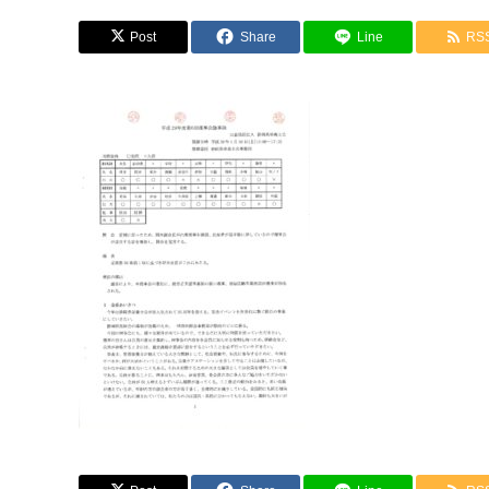
Post
Share
Line
RS