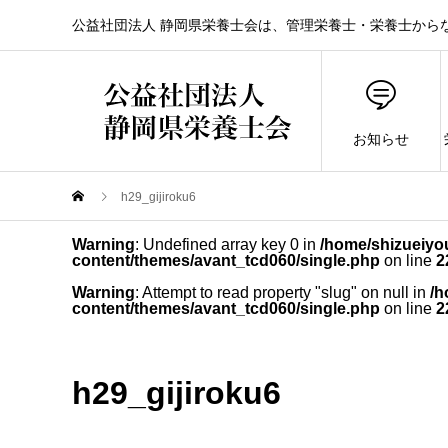
公益社団法人 静岡県栄養士会は、管理栄養士・栄養士から
お知らせ
h29_gijiroku6
Warning
: Undefined array key 0 in
/home/shizueiyou
content/themes/avant_tcd060/single.php
on line
2
Warning
: Attempt to read property "slug" on null in
/h
content/themes/avant_tcd060/single.php
on line
2
h29_gijiroku6