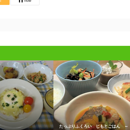
S
note
たっぷりふくろい じもとごはん ～