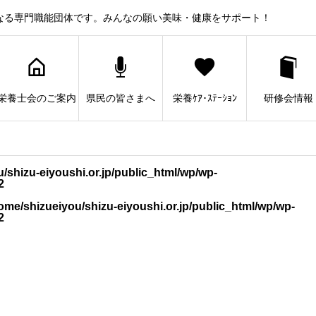
なる専門職能団体です。みんなの願い美味・健康をサポート！
栄養士会のご案内
県民の皆さまへ
栄養ｹｱ･ｽﾃｰｼｮﾝ
研修会情報
/shizu-eiyoushi.or.jp/public_html/wp/wp-
2
ome/shizueiyou/shizu-eiyoushi.or.jp/public_html/wp/wp-
2