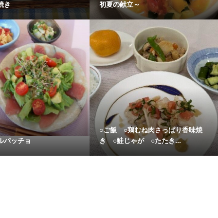
焼き
初夏の献立～
○ご飯 ○鶏むね肉さっぱり香味焼
ルパッチョ
き ○鮭じゃが ○たたき...