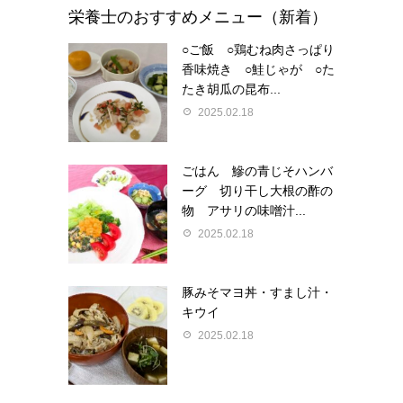
栄養士のおすすめメニュー（新着）
○ご飯 ○鶏むね肉さっぱり
香味焼き ○鮭じゃが ○た
たき胡瓜の昆布...
2025.02.18
ごはん 鰺の青じそハンバ
ーグ 切り干し大根の酢の
物 アサリの味噌汁...
2025.02.18
豚みそマヨ丼・すまし汁・
キウイ
2025.02.18