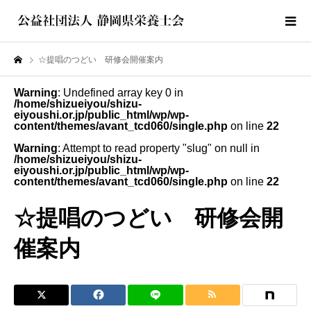
☆提唱のつどい 研修会開催案内
Warning
: Undefined array key 0 in
/home/shizueiyou/shizu-
eiyoushi.or.jp/public_html/wp/wp-
content/themes/avant_tcd060/single.php
on line
22
Warning
: Attempt to read property "slug" on null in
/home/shizueiyou/shizu-
eiyoushi.or.jp/public_html/wp/wp-
content/themes/avant_tcd060/single.php
on line
22
☆提唱のつどい 研修会開
催案内