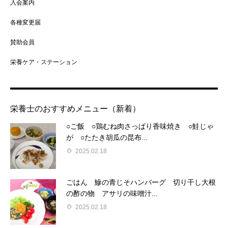
入会案内
各種変更届
賛助会員
栄養ケア・ステーション
栄養士のおすすめメニュー（新着）
○ご飯 ○鶏むね肉さっぱり香味焼き ○鮭じゃ
が ○たたき胡瓜の昆布...
2025.02.18
ごはん 鰺の青じそハンバーグ 切り干し大根
の酢の物 アサリの味噌汁...
2025.02.18