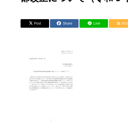
Post
Share
Line
RS