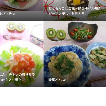
とうもろこしご飯・鯖缶ホイル焼き・
ルパッチョ
ピーマン浸し・月見とろ...
はん・チキンの彩りサラ
から入り卵と...
湯葉どんぶり