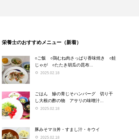
栄養士のおすすめメニュー（新着）
○ご飯 ○鶏むね肉さっぱり香味焼き ○鮭
じゃが ○たたき胡瓜の昆布...
2025.02.18
ごはん 鰺の青じそハンバーグ 切り干
し大根の酢の物 アサリの味噌汁...
2025.02.18
豚みそマヨ丼・すまし汁・キウイ
2025.02.18