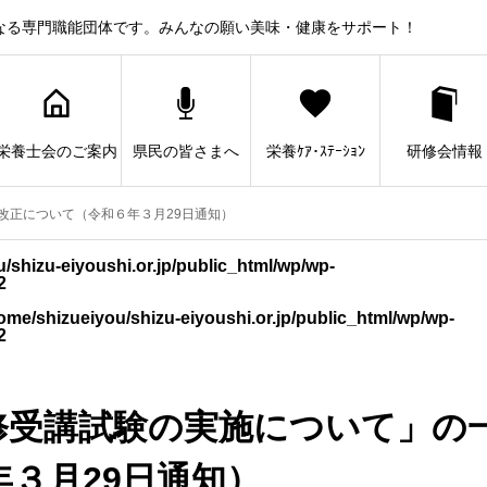
なる専門職能団体です。みんなの願い美味・健康をサポート！
栄養士会のご案内
県民の皆さまへ
栄養ｹｱ･ｽﾃｰｼｮﾝ
研修会情報
改正について（令和６年３月29日通知）
/shizu-eiyoushi.or.jp/public_html/wp/wp-
2
ome/shizueiyou/shizu-eiyoushi.or.jp/public_html/wp/wp-
2
修受講試験の実施について」の
３月29日通知）