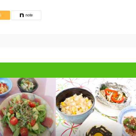
S
note