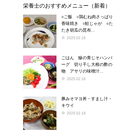
栄養士のおすすめメニュー（新着）
○ご飯 ○鶏むね肉さっぱり
香味焼き ○鮭じゃが ○た
たき胡瓜の昆布...
2025.02.18
ごはん 鰺の青じそハンバ
ーグ 切り干し大根の酢の
物 アサリの味噌汁...
2025.02.18
豚みそマヨ丼・すまし汁・
キウイ
2025.02.18