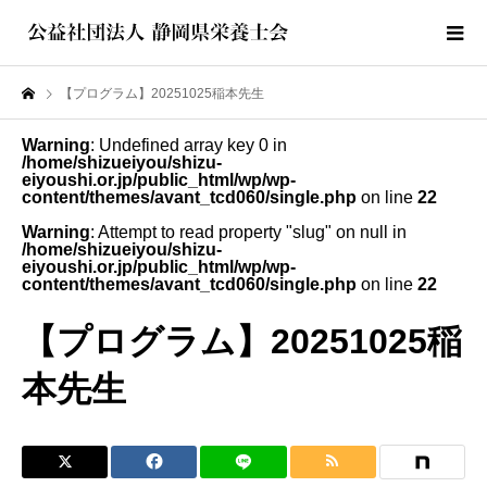
【プログラム】20251025稲本先生
Warning
: Undefined array key 0 in
/home/shizueiyou/shizu-
eiyoushi.or.jp/public_html/wp/wp-
content/themes/avant_tcd060/single.php
on line
22
Warning
: Attempt to read property "slug" on null in
/home/shizueiyou/shizu-
eiyoushi.or.jp/public_html/wp/wp-
content/themes/avant_tcd060/single.php
on line
22
【プログラム】20251025稲
本先生