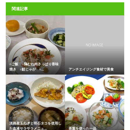
関連記事
○ご飯 ○鶏むね肉さっぱり香味
焼き ○鮭じゃが ○...
アンチエイジング食材で美食
淡路産玉ねぎと明石タコを使用し
た血液サラサラメニュ...
茶葉を使った一品