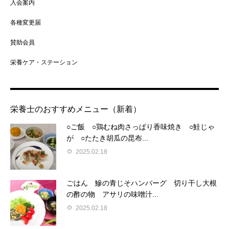
入会案内
各種変更届
賛助会員
栄養ケア・ステーション
栄養士のおすすめメニュー（新着）
○ご飯 ○鶏むね肉さっぱり香味焼き ○鮭じゃ
が ○たたき胡瓜の昆布...
2025.02.18
ごはん 鰺の青じそハンバーグ 切り干し大根
の酢の物 アサリの味噌汁...
2025.02.18