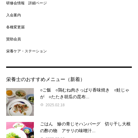
研修会情報 詳細ページ
入会案内
各種変更届
賛助会員
栄養ケア・ステーション
栄養士のおすすめメニュー（新着）
○ご飯 ○鶏むね肉さっぱり香味焼き ○鮭じゃ
が ○たたき胡瓜の昆布...
2025.02.18
ごはん 鰺の青じそハンバーグ 切り干し大根
の酢の物 アサリの味噌汁...