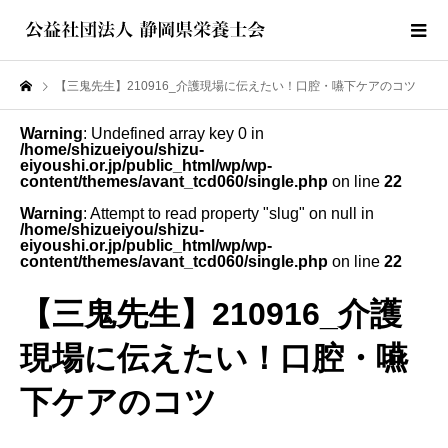
【三鬼先生】210916_介護現場に伝えたい！口腔・嚥下ケアのコツ
Warning
: Undefined array key 0 in
/home/shizueiyou/shizu-
eiyoushi.or.jp/public_html/wp/wp-
content/themes/avant_tcd060/single.php
on line
22
Warning
: Attempt to read property "slug" on null in
/home/shizueiyou/shizu-
eiyoushi.or.jp/public_html/wp/wp-
content/themes/avant_tcd060/single.php
on line
22
【三鬼先生】210916_介護
現場に伝えたい！口腔・嚥
下ケアのコツ