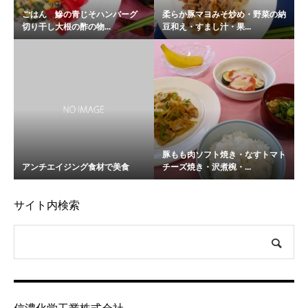
ごはん 鰺の青じそハンバーグ
柔らか豚マヨみそ炒め・野菜の納
切り干し大根の酢の物...
豆和え・すまし汁・果...
豚もも肉ソフト焼き・なすトマト
アンチエイジング食材で美食
チーズ焼き・沢煮椀・...
サイト内検索