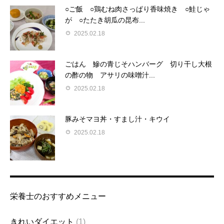
○ご飯 ○鶏むね肉さっぱり香味焼き ○鮭じゃ
が ○たたき胡瓜の昆布...
2025.02.18
ごはん 鰺の青じそハンバーグ 切り干し大根
の酢の物 アサリの味噌汁...
2025.02.18
豚みそマヨ丼・すまし汁・キウイ
2025.02.18
栄養士のおすすめメニュー
きれいダイエット
(1)