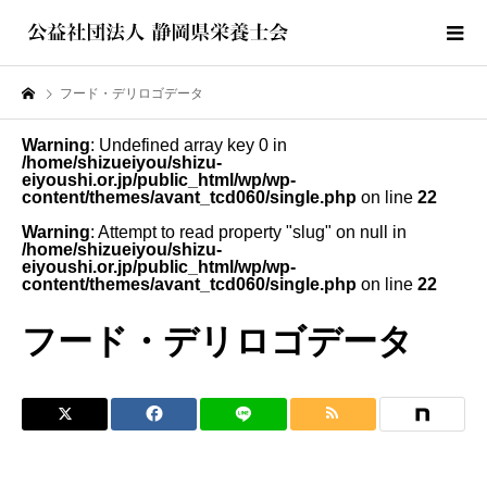
フード・デリロゴデータ
Warning
: Undefined array key 0 in
/home/shizueiyou/shizu-
eiyoushi.or.jp/public_html/wp/wp-
content/themes/avant_tcd060/single.php
on line
22
Warning
: Attempt to read property "slug" on null in
/home/shizueiyou/shizu-
eiyoushi.or.jp/public_html/wp/wp-
content/themes/avant_tcd060/single.php
on line
22
フード・デリロゴデータ