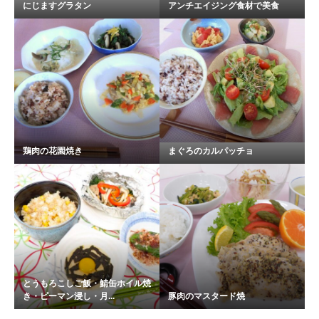
にじますグラタン
アンチエイジング食材で美食
鶏肉の花園焼き
まぐろのカルパッチョ
とうもろこしご飯・鯖缶ホイル焼
き・ピーマン浸し・月...
豚肉のマスタード焼