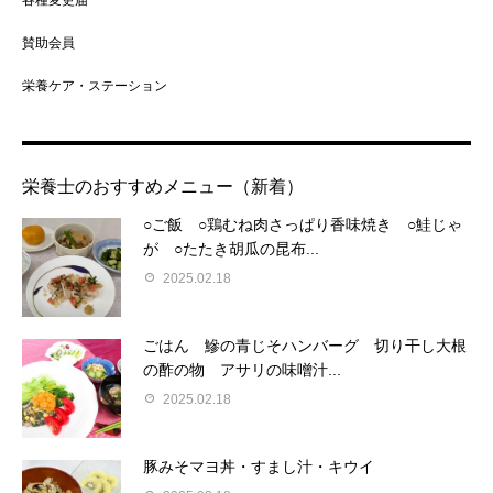
賛助会員
栄養ケア・ステーション
栄養士のおすすめメニュー（新着）
○ご飯 ○鶏むね肉さっぱり香味焼き ○鮭じゃ
が ○たたき胡瓜の昆布...
2025.02.18
ごはん 鰺の青じそハンバーグ 切り干し大根
の酢の物 アサリの味噌汁...
2025.02.18
豚みそマヨ丼・すまし汁・キウイ