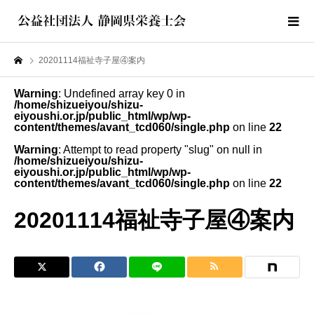
20201114福祉寺子屋④案内
Warning
: Undefined array key 0 in
/home/shizueiyou/shizu-
eiyoushi.or.jp/public_html/wp/wp-
content/themes/avant_tcd060/single.php
on line
22
Warning
: Attempt to read property "slug" on null in
/home/shizueiyou/shizu-
eiyoushi.or.jp/public_html/wp/wp-
content/themes/avant_tcd060/single.php
on line
22
20201114福祉寺子屋④案内