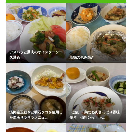
アスパラと豚肉のオイスターソー
ス炒め
若鶏の包み焼き
淡路産玉ねぎと明石タコを使用し
○ご飯 ○鶏むね肉さっぱり香味
た血液サラサラメニュ...
焼き ○鮭じゃが ○...