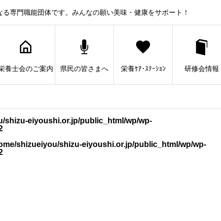
なる専門職能団体です。みんなの願い美味・健康をサポート！
栄養士会のご案内
県民の皆さまへ
栄養ｹｱ･ｽﾃｰｼｮﾝ
研修会情報
/shizu-eiyoushi.or.jp/public_html/wp/wp-
2
ome/shizueiyou/shizu-eiyoushi.or.jp/public_html/wp/wp-
2