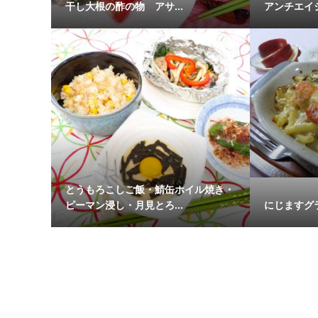
干し大根の酢の物 アサ...
アンチエイ
とうもろこしご飯・鯖缶ホイル焼き・
ピーマン浸し・月見とろ...
にじますグ