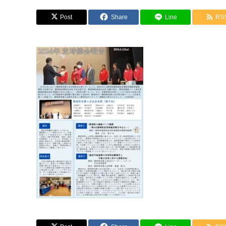
Post
Share
Line
RS