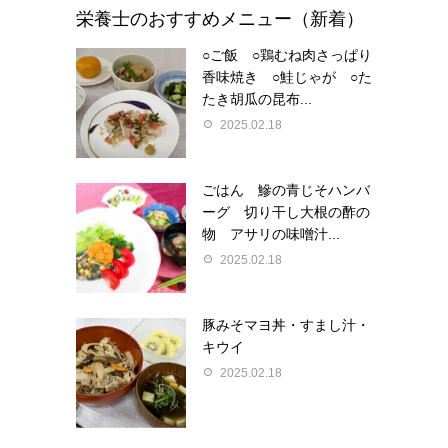
栄養士のおすすめメニュー（新着）
○ご飯 ○鶏むね肉さっぱり
香味焼き ○鮭じゃが ○た
たき胡瓜の昆布...
2025.02.18
ごはん 鰺の青じそハンバ
ーグ 切り干し大根の酢の
物 アサリの味噌汁...
2025.02.18
豚みそマヨ丼・すまし汁・
キウイ
2025.02.18