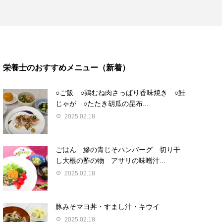
栄養士のおすすめメニュー（新着）
○ご飯 ○鶏むね肉さっぱり香味焼き ○鮭
じゃが ○たたき胡瓜の昆布...
2025.02.18
ごはん 鰺の青じそハンバーグ 切り干
し大根の酢の物 アサリの味噌汁...
2025.02.18
豚みそマヨ丼・すまし汁・キウイ
2025.02.18