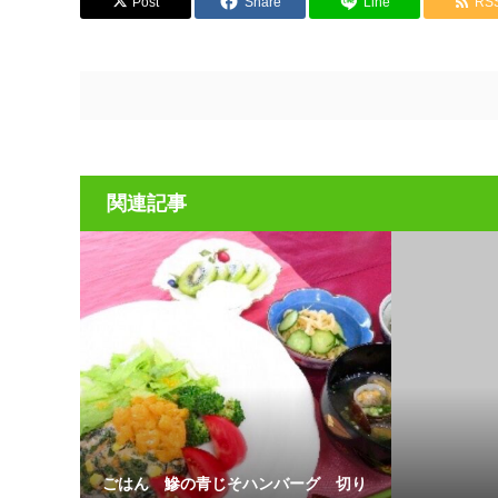
Post
Share
Line
RS
関連記事
ごはん 鰺の青じそハンバーグ 切り