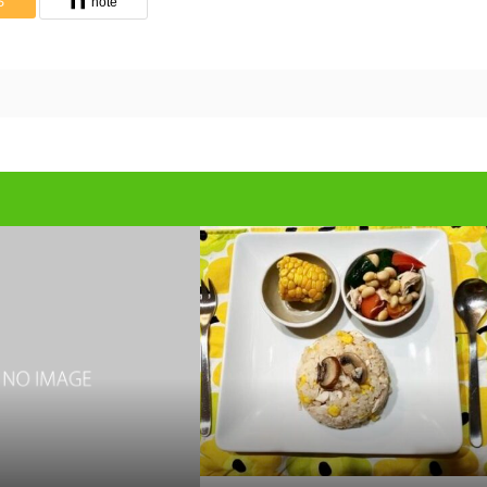
S
note