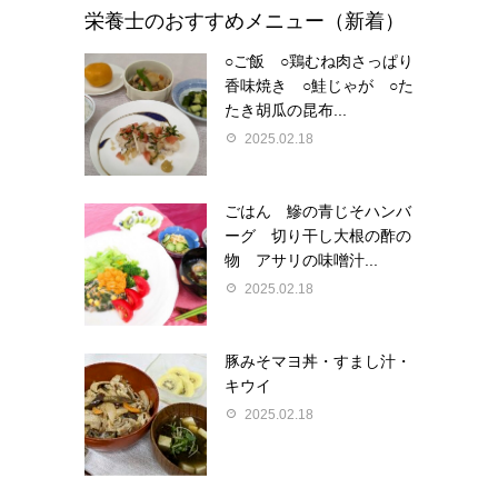
栄養士のおすすめメニュー（新着）
○ご飯 ○鶏むね肉さっぱり
香味焼き ○鮭じゃが ○た
たき胡瓜の昆布...
2025.02.18
ごはん 鰺の青じそハンバ
ーグ 切り干し大根の酢の
物 アサリの味噌汁...
2025.02.18
豚みそマヨ丼・すまし汁・
キウイ
2025.02.18