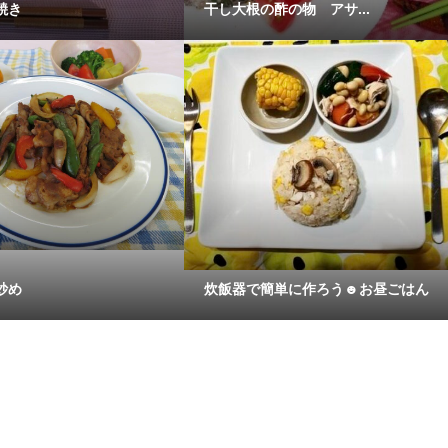
焼き
干し大根の酢の物 アサ...
炒め
炊飯器で簡単に作ろう☻お昼ごはん