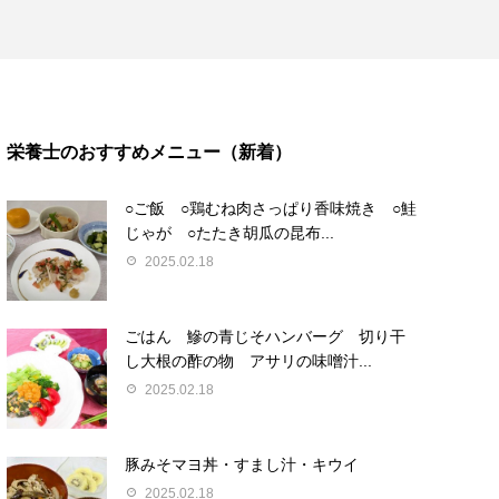
栄養士のおすすめメニュー（新着）
○ご飯 ○鶏むね肉さっぱり香味焼き ○鮭
じゃが ○たたき胡瓜の昆布...
2025.02.18
ごはん 鰺の青じそハンバーグ 切り干
し大根の酢の物 アサリの味噌汁...
2025.02.18
豚みそマヨ丼・すまし汁・キウイ
2025.02.18