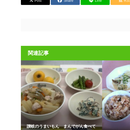
Post
Share
Line
RS
関連記事
讃岐のうまいもん まんでがん食べて