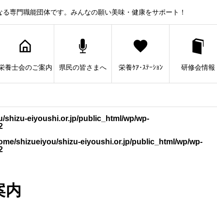
なる専門職能団体です。みんなの願い美味・健康をサポート！
栄養士会のご案内
県民の皆さまへ
栄養ｹｱ･ｽﾃｰｼｮﾝ
研修会情報
/shizu-eiyoushi.or.jp/public_html/wp/wp-
2
ome/shizueiyou/shizu-eiyoushi.or.jp/public_html/wp/wp-
2
案内