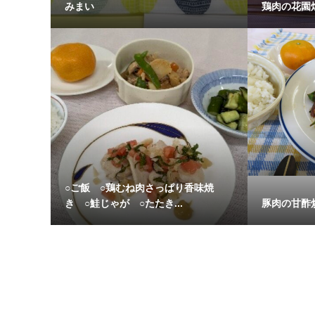
みまい
鶏肉の花園
○ご飯 ○鶏むね肉さっぱり香味焼
き ○鮭じゃが ○たたき...
豚肉の甘酢