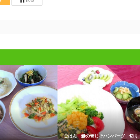
S
note
ごはん 鰺の青じそハンバーグ 切り