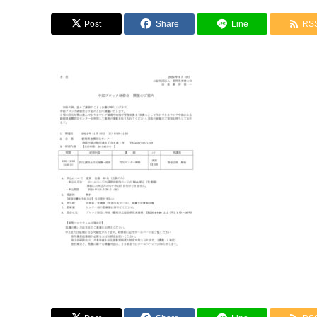
Post
Share
Line
RS