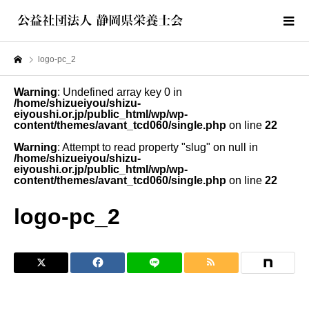
logo-pc_2
Warning
: Undefined array key 0 in
/home/shizueiyou/shizu-
eiyoushi.or.jp/public_html/wp/wp-
content/themes/avant_tcd060/single.php
on line
22
Warning
: Attempt to read property "slug" on null in
/home/shizueiyou/shizu-
eiyoushi.or.jp/public_html/wp/wp-
content/themes/avant_tcd060/single.php
on line
22
logo-pc_2