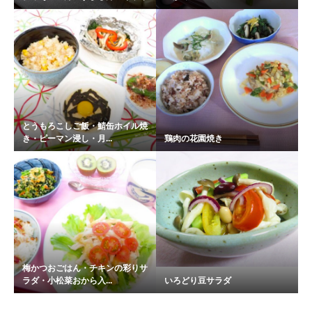
とうもろこしご飯・鯖缶ホイル焼
き・ピーマン浸し・月...
鶏肉の花園焼き
梅かつおごはん・チキンの彩りサ
ラダ・小松菜おから入...
いろどり豆サラダ