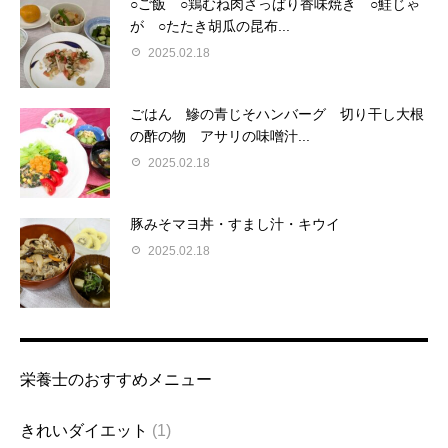
○ご飯 ○鶏むね肉さっぱり香味焼き ○鮭じゃ
が ○たたき胡瓜の昆布...
2025.02.18
ごはん 鰺の青じそハンバーグ 切り干し大根
の酢の物 アサリの味噌汁...
2025.02.18
豚みそマヨ丼・すまし汁・キウイ
2025.02.18
栄養士のおすすめメニュー
きれいダイエット
(1)