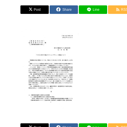
Post
Share
Line
RS