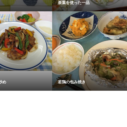
茶葉を使った一品
炒め
若鶏の包み焼き