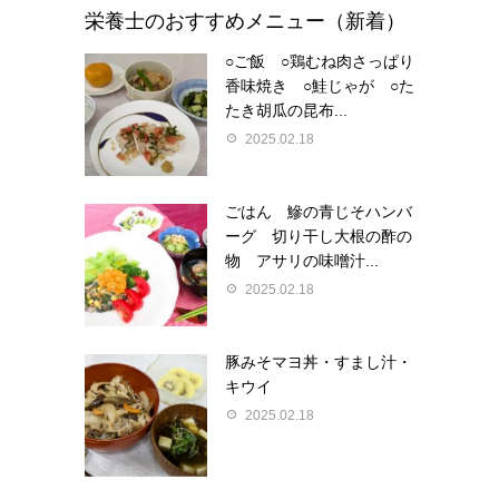
栄養士のおすすめメニュー（新着）
○ご飯 ○鶏むね肉さっぱり
香味焼き ○鮭じゃが ○た
たき胡瓜の昆布...
2025.02.18
ごはん 鰺の青じそハンバ
ーグ 切り干し大根の酢の
物 アサリの味噌汁...
2025.02.18
豚みそマヨ丼・すまし汁・
キウイ
2025.02.18