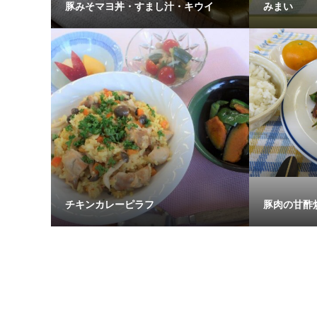
豚みそマヨ丼・すまし汁・キウイ
みまい
チキンカレーピラフ
豚肉の甘酢