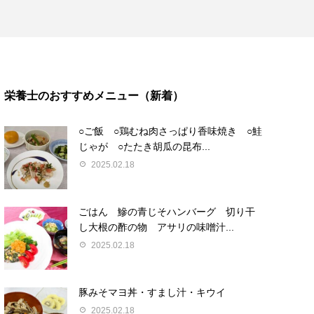
栄養士のおすすめメニュー（新着）
○ご飯 ○鶏むね肉さっぱり香味焼き ○鮭
じゃが ○たたき胡瓜の昆布...
2025.02.18
ごはん 鰺の青じそハンバーグ 切り干
し大根の酢の物 アサリの味噌汁...
2025.02.18
豚みそマヨ丼・すまし汁・キウイ
2025.02.18