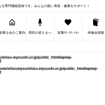
なる専門職能団体です。みんなの願い美味・健康をサポート！
栄養士会のご案内
県民の皆さまへ
栄養ｹｱ･ｽﾃｰｼｮﾝ
研修会情報
/shizu-eiyoushi.or.jp/public_html/wp/wp-
2
ome/shizueiyou/shizu-eiyoushi.or.jp/public_html/wp/wp-
2