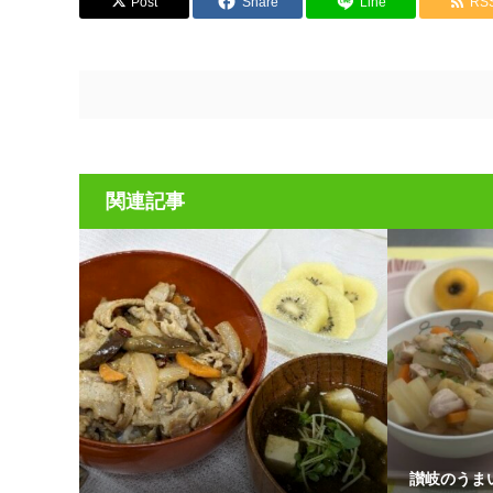
Post
Share
Line
RS
関連記事
讃岐のうま