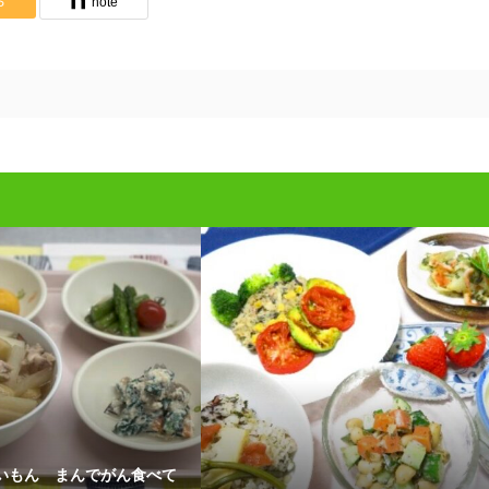
S
note
いもん まんでがん食べて