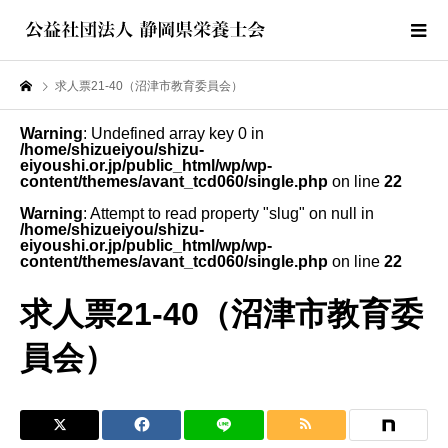
求人票21-40（沼津市教育委員会）
Warning
: Undefined array key 0 in
/home/shizueiyou/shizu-
eiyoushi.or.jp/public_html/wp/wp-
content/themes/avant_tcd060/single.php
on line
22
Warning
: Attempt to read property "slug" on null in
/home/shizueiyou/shizu-
eiyoushi.or.jp/public_html/wp/wp-
content/themes/avant_tcd060/single.php
on line
22
求人票21-40（沼津市教育委
員会）