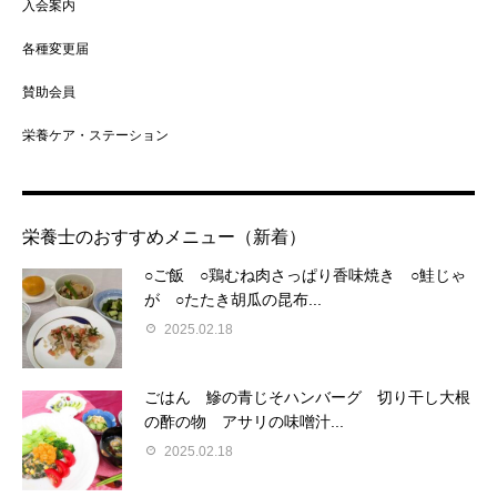
入会案内
各種変更届
賛助会員
栄養ケア・ステーション
栄養士のおすすめメニュー（新着）
○ご飯 ○鶏むね肉さっぱり香味焼き ○鮭じゃ
が ○たたき胡瓜の昆布...
2025.02.18
ごはん 鰺の青じそハンバーグ 切り干し大根
の酢の物 アサリの味噌汁...
2025.02.18