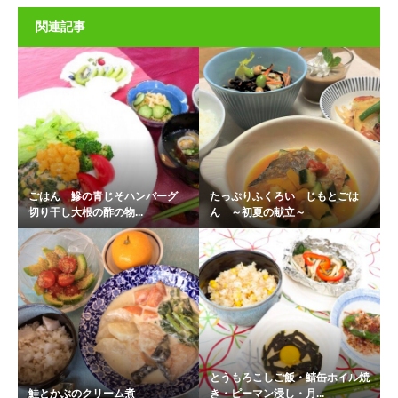
関連記事
ごはん 鰺の青じそハンバーグ
たっぷりふくろい じもとごは
切り干し大根の酢の物...
ん ～初夏の献立～
とうもろこしご飯・鯖缶ホイル焼
鮭とかぶのクリーム煮
き・ピーマン浸し・月...