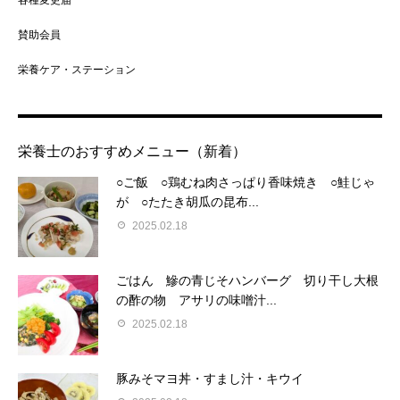
賛助会員
栄養ケア・ステーション
栄養士のおすすめメニュー（新着）
○ご飯 ○鶏むね肉さっぱり香味焼き ○鮭じゃ
が ○たたき胡瓜の昆布...
2025.02.18
ごはん 鰺の青じそハンバーグ 切り干し大根
の酢の物 アサリの味噌汁...
2025.02.18
豚みそマヨ丼・すまし汁・キウイ