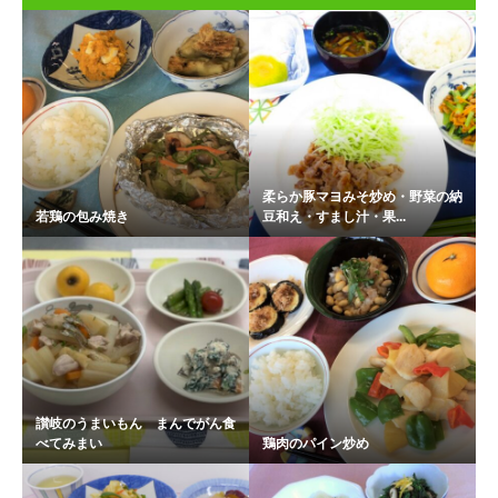
柔らか豚マヨみそ炒め・野菜の納
若鶏の包み焼き
豆和え・すまし汁・果...
讃岐のうまいもん まんでがん食
べてみまい
鶏肉のパイン炒め