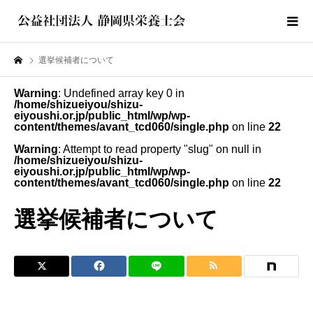
選挙候補者について
Warning
: Undefined array key 0 in
/home/shizueiyou/shizu-
eiyoushi.or.jp/public_html/wp/wp-
content/themes/avant_tcd060/single.php
on line
22
Warning
: Attempt to read property "slug" on null in
/home/shizueiyou/shizu-
eiyoushi.or.jp/public_html/wp/wp-
content/themes/avant_tcd060/single.php
on line
22
選挙候補者について