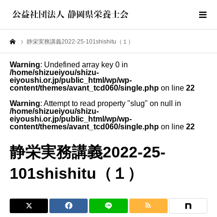
静栄実務講義2022-25-101shishitu（１）
Warning
: Undefined array key 0 in
/home/shizueiyou/shizu-
eiyoushi.or.jp/public_html/wp/wp-
content/themes/avant_tcd060/single.php
on line
22
Warning
: Attempt to read property "slug" on null in
/home/shizueiyou/shizu-
eiyoushi.or.jp/public_html/wp/wp-
content/themes/avant_tcd060/single.php
on line
22
静栄実務講義2022-25-
101shishitu（１）