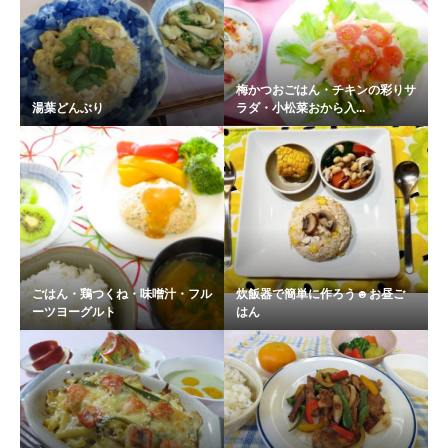
梅かつおごはん・チキンの彩りサ
湯葉どんぶり
ラダ・小松菜おから入...
ごはん・鶏つくね・味噌汁・フル
炊飯器で簡単に作ろう☻お昼ご
ーツヨーグルト
はん