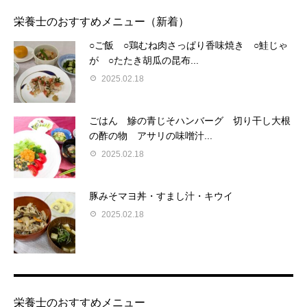
栄養士のおすすめメニュー（新着）
○ご飯 ○鶏むね肉さっぱり香味焼き ○鮭じゃ
が ○たたき胡瓜の昆布...
2025.02.18
ごはん 鰺の青じそハンバーグ 切り干し大根
の酢の物 アサリの味噌汁...
2025.02.18
豚みそマヨ丼・すまし汁・キウイ
2025.02.18
栄養士のおすすめメニュー