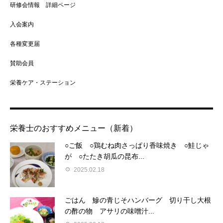
研修会情報 詳細ページ
入会案内
各種変更届
賛助会員
栄養ケア・ステーション
栄養士のおすすめメニュー（新着）
○ご飯 ○鶏むね肉さっぱり香味焼き ○鮭じゃ
が ○たたき胡瓜の昆布...
2025.02.18
ごはん 鰺の青じそハンバーグ 切り干し大根
の酢の物 アサリの味噌汁...