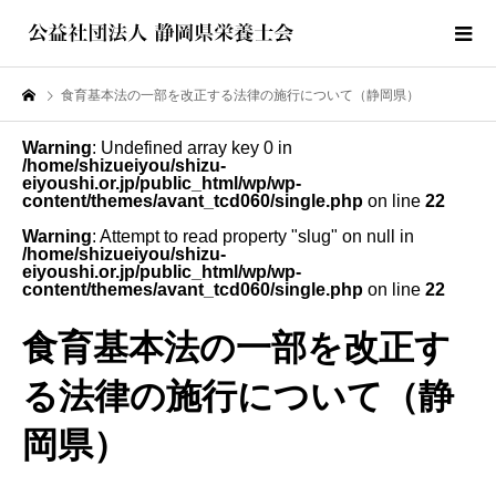
食育基本法の一部を改正する法律の施行について（静岡県）
Warning
: Undefined array key 0 in
/home/shizueiyou/shizu-
eiyoushi.or.jp/public_html/wp/wp-
content/themes/avant_tcd060/single.php
on line
22
Warning
: Attempt to read property "slug" on null in
/home/shizueiyou/shizu-
eiyoushi.or.jp/public_html/wp/wp-
content/themes/avant_tcd060/single.php
on line
22
食育基本法の一部を改正す
る法律の施行について（静
岡県）