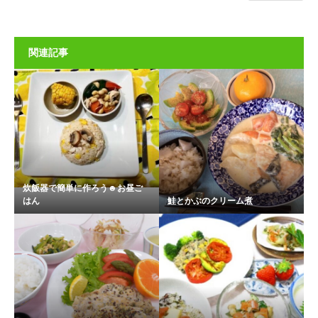
関連記事
炊飯器で簡単に作ろう☻お昼ご
はん
鮭とかぶのクリーム煮