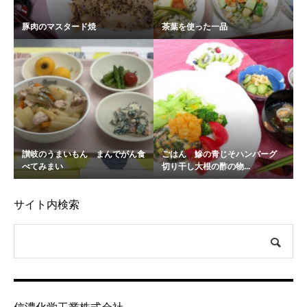
豚肉のマスタード焼
茶葉を使った一品
讃岐のうまいもん まんでがん食
ごはん 鰺の青じそハンバーグ
べてみまい
切り干し大根の酢の物...
サイト内検索