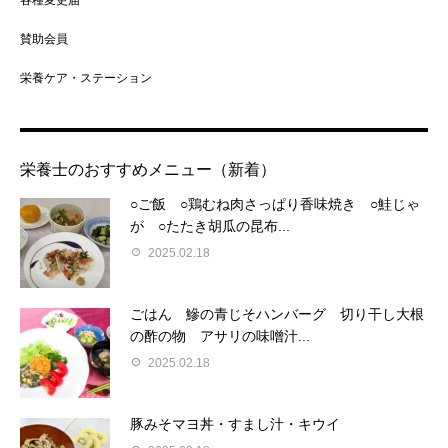
賛助会員
栄養ケア・ステーション
栄養士のおすすめメニュー（新着）
○ご飯 ○鶏むね肉さっぱり香味焼き ○鮭じゃ
が ○たたき胡瓜の昆布...
2025.02.18
ごはん 鰺の青じそハンバーグ 切り干し大根
の酢の物 アサリの味噌汁...
2025.02.18
豚みそマヨ丼・すまし汁・キウイ