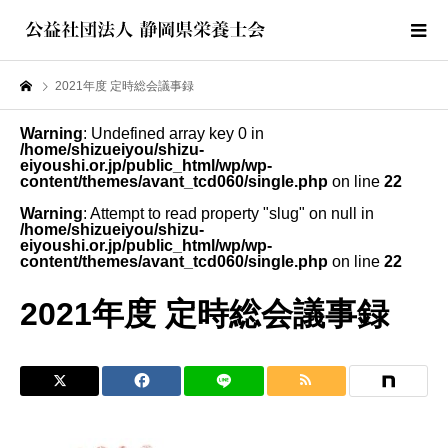
2021年度 定時総会議事録
Warning
: Undefined array key 0 in
/home/shizueiyou/shizu-
eiyoushi.or.jp/public_html/wp/wp-
content/themes/avant_tcd060/single.php
on line
22
Warning
: Attempt to read property "slug" on null in
/home/shizueiyou/shizu-
eiyoushi.or.jp/public_html/wp/wp-
content/themes/avant_tcd060/single.php
on line
22
2021年度 定時総会議事録