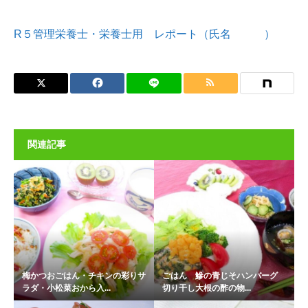
R５管理栄養士・栄養士用 レポート（氏名 ）
関連記事
梅かつおごはん・チキンの彩りサ
ごはん 鰺の青じそハンバーグ
ラダ・小松菜おから入...
切り干し大根の酢の物...