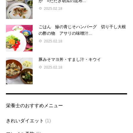
が ○たたき胡瓜の昆布...
2025.02.18
ごはん 鰺の青じそハンバーグ 切り干し大根
の酢の物 アサリの味噌汁...
2025.02.18
豚みそマヨ丼・すまし汁・キウイ
2025.02.18
栄養士のおすすめメニュー
きれいダイエット
(1)