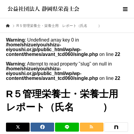
R５管理栄養士・栄養士用 レポート（氏名 ）
Warning
: Undefined array key 0 in
/home/shizueiyou/shizu-
eiyoushi.or.jp/public_html/wp/wp-
content/themes/avant_tcd060/single.php
on line
22
Warning
: Attempt to read property "slug" on null in
/home/shizueiyou/shizu-
eiyoushi.or.jp/public_html/wp/wp-
content/themes/avant_tcd060/single.php
on line
22
R５管理栄養士・栄養士用
レポート（氏名 ）