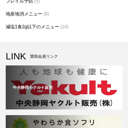
フレイル予防
(5)
地産地消メニュー
(8)
減塩1食2g以下のメニュー
(14)
LINK
賛助会員リンク
中央静岡ヤクルト販売