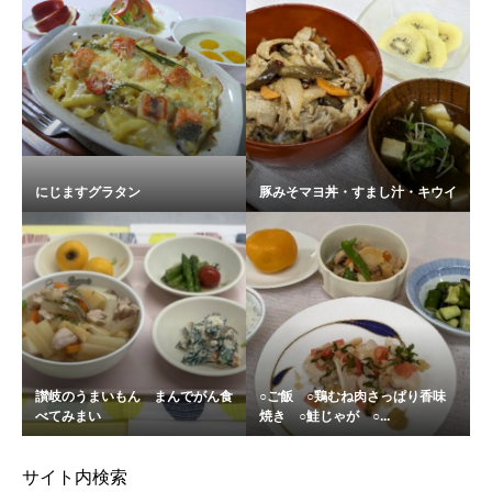
にじますグラタン
豚みそマヨ丼・すまし汁・キウイ
讃岐のうまいもん まんでがん食
○ご飯 ○鶏むね肉さっぱり香味
べてみまい
焼き ○鮭じゃが ○...
サイト内検索