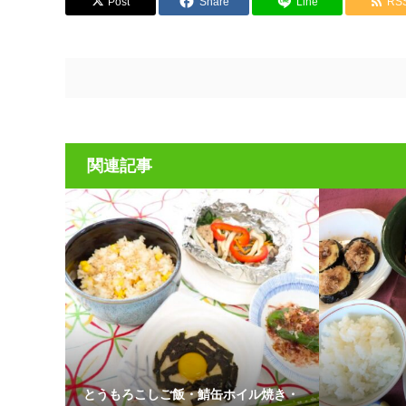
Post
Share
Line
RS
関連記事
とうもろこしご飯・鯖缶ホイル焼き・