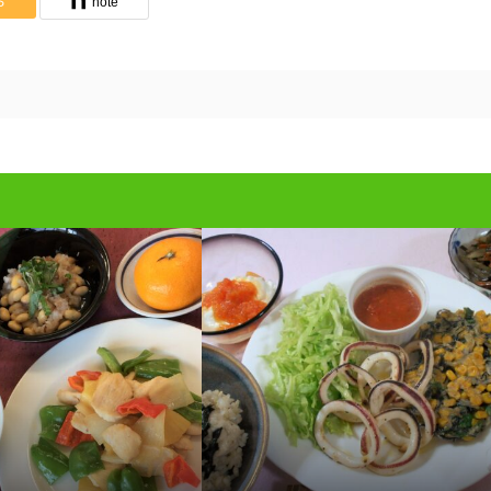
S
note