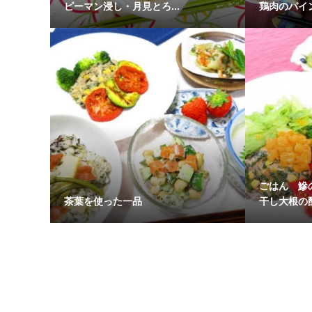
ピーマン浸し・月見とろ...
鶏肉のパイ
ごはん 鰺
茶葉を使った一品
干し大根の酢