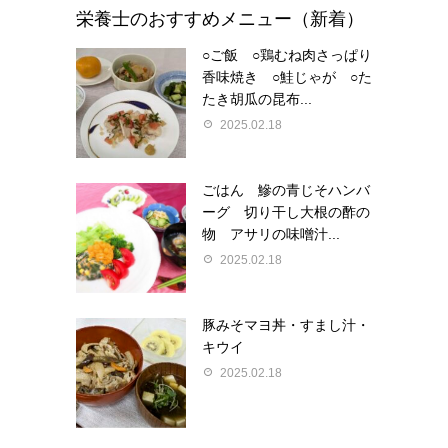
栄養士のおすすめメニュー（新着）
○ご飯 ○鶏むね肉さっぱり
香味焼き ○鮭じゃが ○た
たき胡瓜の昆布...
2025.02.18
ごはん 鰺の青じそハンバ
ーグ 切り干し大根の酢の
物 アサリの味噌汁...
2025.02.18
豚みそマヨ丼・すまし汁・
キウイ
2025.02.18