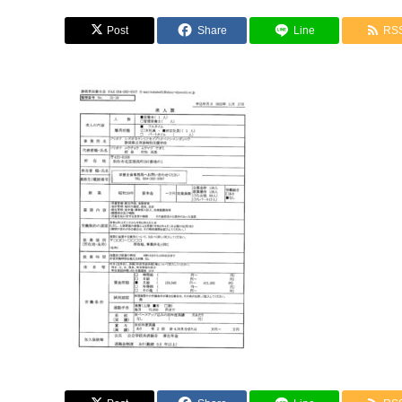
Post
Share
Line
RS