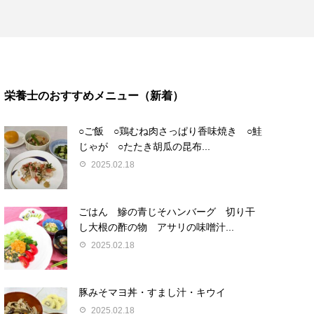
栄養士のおすすめメニュー（新着）
○ご飯 ○鶏むね肉さっぱり香味焼き ○鮭
じゃが ○たたき胡瓜の昆布...
2025.02.18
ごはん 鰺の青じそハンバーグ 切り干
し大根の酢の物 アサリの味噌汁...
2025.02.18
豚みそマヨ丼・すまし汁・キウイ
2025.02.18