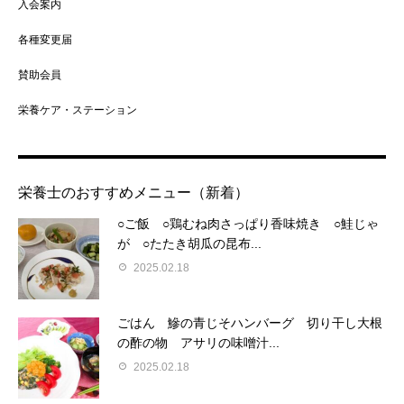
入会案内
各種変更届
賛助会員
栄養ケア・ステーション
栄養士のおすすめメニュー（新着）
○ご飯 ○鶏むね肉さっぱり香味焼き ○鮭じゃ
が ○たたき胡瓜の昆布...
2025.02.18
ごはん 鰺の青じそハンバーグ 切り干し大根
の酢の物 アサリの味噌汁...
2025.02.18