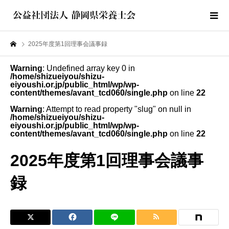
2025年度第1回理事会議事録
Warning
: Undefined array key 0 in
/home/shizueiyou/shizu-
eiyoushi.or.jp/public_html/wp/wp-
content/themes/avant_tcd060/single.php
on line
22
Warning
: Attempt to read property "slug" on null in
/home/shizueiyou/shizu-
eiyoushi.or.jp/public_html/wp/wp-
content/themes/avant_tcd060/single.php
on line
22
2025年度第1回理事会議事
録