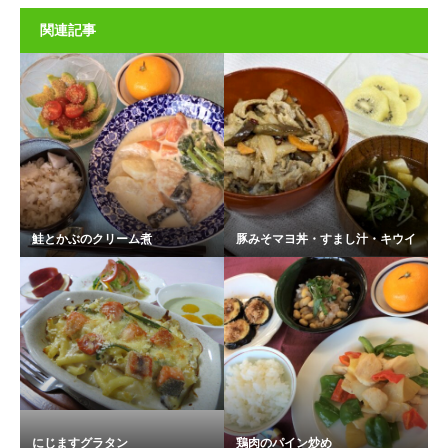
関連記事
鮭とかぶのクリーム煮
豚みそマヨ丼・すまし汁・キウイ
にじますグラタン
鶏肉のパイン炒め